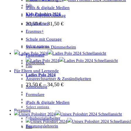
Polo
iPads & digitale Medien
Kids Poloshirt 2024
AG-Angebot/Ganztag
Preisspanne:
20,50
€
–
31,50
€
Schulfahrten
20,50 €
Erasmus+
bis
31,50 €
Schule mit Courage
Dieses
Select options
SV-Arbeit im Dümmerheim
Produkt
Schnellansicht
Fastenlauf
weist
Schnellansicht
Bibliothek
Polo
mehrere
Für Eltern und Lernende
Ladies Polo 2024
Varianten
Ansprechpartner & Zuständigkeiten
auf.
Preisspanne:
23,50
€
–
34,50
€
Anmeldung
23,50 €
Die
bis
Formulare
Optionen
34,50 €
iPads & digitale Medien
können
Dieses
Select options
Beratung
auf
Produkt
Schnellansicht
Schulsozialarbeiter
der
weist
Schnellansic
Beratungslehrerin
Produktseite
Polo
mehrere