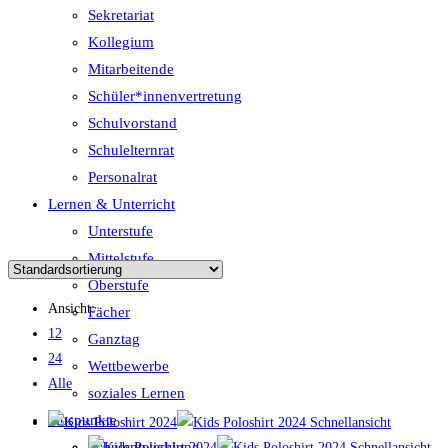
Sekretariat
Kollegium
Mitarbeitende
Schüler*innenvertretung
Schulvorstand
Schulelternrat
Personalrat
Lernen & Unterricht
Unterstufe
Mittelstufe
Oberstufe
Ansicht:
Fächer
12
Ganztag
24
Wettbewerbe
Alle
soziales Lernen
Pluspunkte
Schnellansicht
Schulentwicklung
Schnellansicht