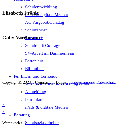
Schulentwicklung
Elisabeth Fröhle
iPads & digitale Medien
AG-Angebot/Ganztag
Schulfahrten
Gaby Varelmann
Erasmus+
Schule mit Courage
SV-Arbeit im Dümmerheim
Fastenlauf
Bibliothek
Für Eltern und Lernende
Copyright© 2024 – Gymnasium Lohne –
Impressum und Datenschutz
Ansprechpartner & Zuständigkeiten
Anmeldung
Formulare
×
iPads & digitale Medien
×
Beratung
Schulsozialarbeiter
Warenkorb