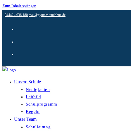
Zum Inhalt springen
04442 - 936 180
mail@gymnasiumlohne.de
Unsere Schule
Neuigkeiten
Leitbild
Schulprogramm
Regeln
Unser Team
Schulleitung