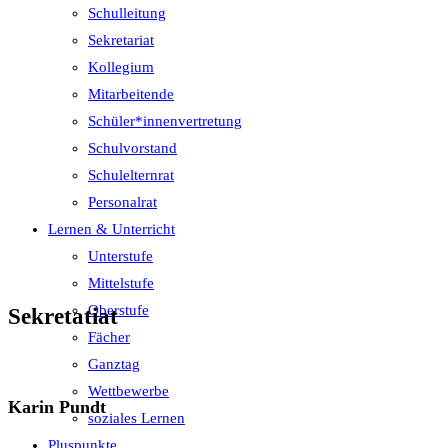
Schulleitung
Sekretariat
Kollegium
Mitarbeitende
Schüler*innenvertretung
Schulvorstand
Schulelternrat
Personalrat
Lernen & Unterricht
Unterstufe
Mittelstufe
Oberstufe
Sekretatiat
Fächer
Ganztag
Wettbewerbe
Karin Pundt
soziales Lernen
Pluspunkte