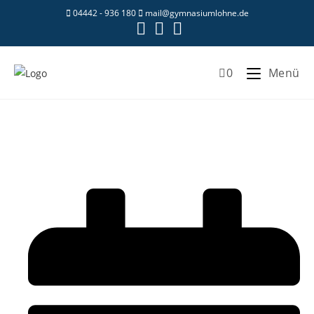
04442 - 936 180
mail@gymnasiumlohne.de
0
Menü