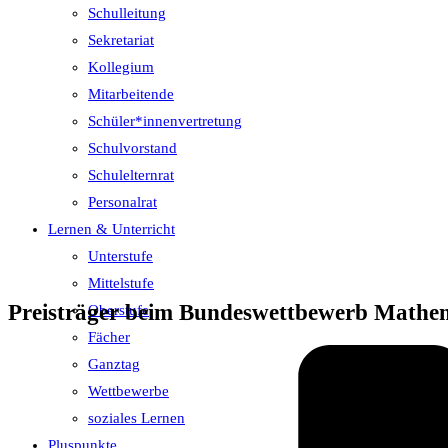
Schulleitung
Sekretariat
Kollegium
Mitarbeitende
Schüler*innenvertretung
Schulvorstand
Schulelternrat
Personalrat
Lernen & Unterricht
Unterstufe
Mittelstufe
Preisträger beim Bundeswettbewerb Mathe
Oberstufe
Fächer
Ganztag
Wettbewerbe
soziales Lernen
Pluspunkte