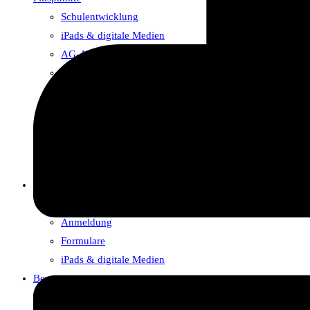
Schulentwicklung
iPads & digitale Medien
AG-Angebot/Ganztag
Schulfahrten
Erasmus+
Schule mit Courage
SV-Arbeit im Dümmerheim
Fastenlauf
Bibliothek
Für Eltern und Lernende
Ansprechpartner & Zuständigkeiten
Anmeldung
Formulare
iPads & digitale Medien
Beratung
Schulsozialarbeiter