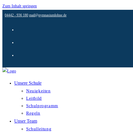
Zum Inhalt springen
04442 - 936 180
mail@gymnasiumlohne.de
Unsere Schule
Neuigkeiten
Leitbild
Schulprogramm
Regeln
Unser Team
Schulleitung