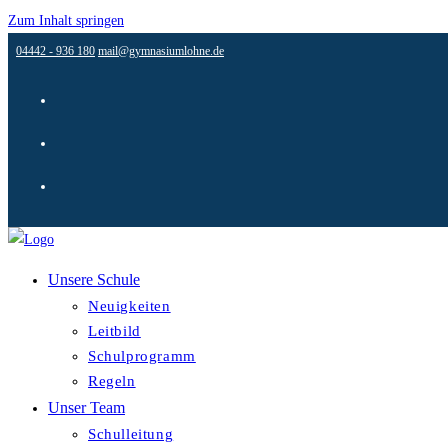
Zum Inhalt springen
04442 - 936 180
mail@gymnasiumlohne.de
Unsere Schule
Neuigkeiten
Leitbild
Schulprogramm
Regeln
Unser Team
Schulleitung