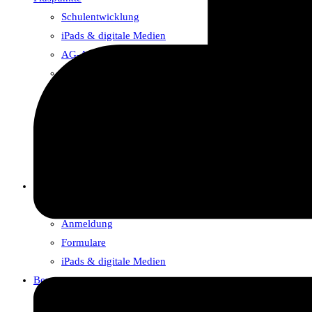
Schulentwicklung
iPads & digitale Medien
AG-Angebot/Ganztag
Schulfahrten
Erasmus+
Schule mit Courage
SV-Arbeit im Dümmerheim
Fastenlauf
Bibliothek
Für Eltern und Lernende
Ansprechpartner & Zuständigkeiten
Anmeldung
Formulare
iPads & digitale Medien
Beratung
Schulsozialarbeiter