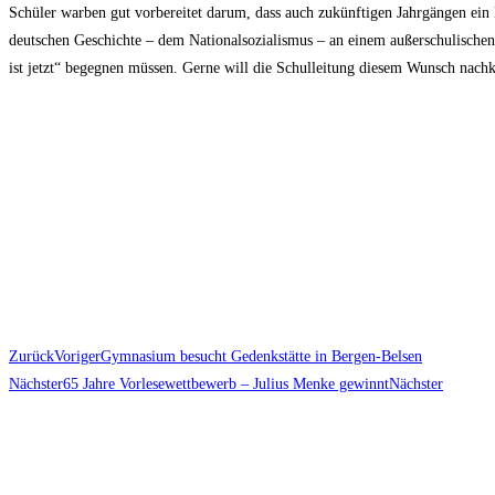
Schüler warben gut vorbereitet darum, dass auch zukünftigen Jahrgängen ein B
deutschen Geschichte – dem Nationalsozialismus – an einem außerschulischen
ist jetzt“ begegnen müssen. Gerne will die Schulleitung diesem Wunsch nach
Zurück
Voriger
Gymnasium besucht Gedenkstätte in Bergen-Belsen
Nächster
65 Jahre Vorlesewettbewerb – Julius Menke gewinnt
Nächster