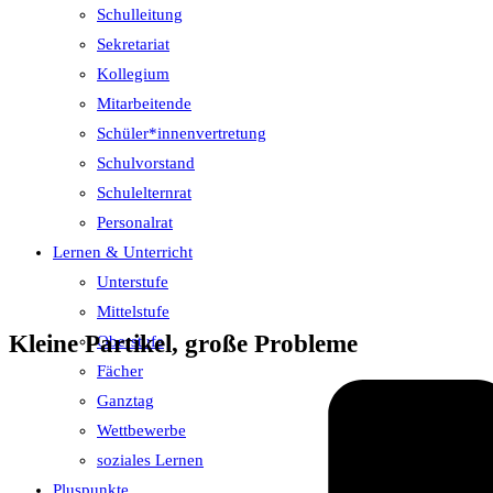
Schulleitung
Sekretariat
Kollegium
Mitarbeitende
Schüler*innenvertretung
Schulvorstand
Schulelternrat
Personalrat
Lernen & Unterricht
Unterstufe
Mittelstufe
Kleine Partikel, große Probleme
Oberstufe
Fächer
Ganztag
Wettbewerbe
soziales Lernen
Pluspunkte