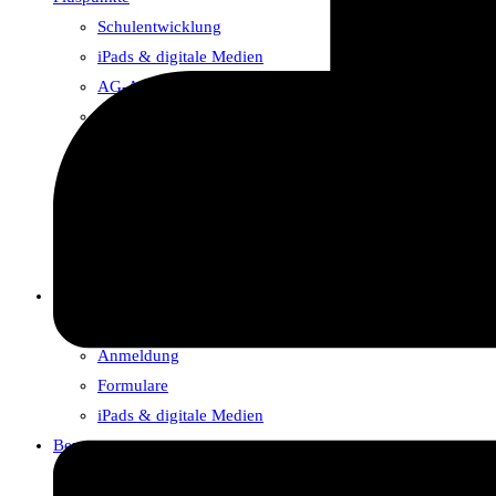
Schulentwicklung
iPads & digitale Medien
AG-Angebot/Ganztag
Schulfahrten
Erasmus+
Schule mit Courage
SV-Arbeit im Dümmerheim
Fastenlauf
Bibliothek
Für Eltern und Lernende
Ansprechpartner & Zuständigkeiten
Anmeldung
Formulare
iPads & digitale Medien
Beratung
Schulsozialarbeiter