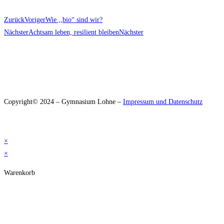
Zurück
Voriger
Wie ,,bio“ sind wir?
Nächster
Achtsam leben, resilient bleiben
Nächster
Copyright© 2024 – Gymnasium Lohne –
Impressum und Datenschutz
×
×
Warenkorb