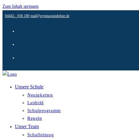
Zum Inhalt springen
04442 - 936 180
mail@gymnasiumlohne.de
Unsere Schule
Neuigkeiten
Leitbild
Schulprogramm
Regeln
Unser Team
Schulleitung